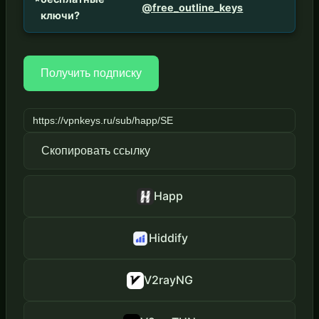
@free_outline_keys
ключи?
Получить подписку
Скопировать ссылку
Happ
Hiddify
V2rayNG