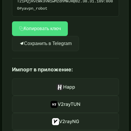
T21PQjRvcWk3VW1wMzdhMWJR@82.38.31.189:808
0#yavpn_robot
Копировать ключ
Сохранить в Telegram
Импорт в приложение:
Happ
V2rayTUN
V2rayNG