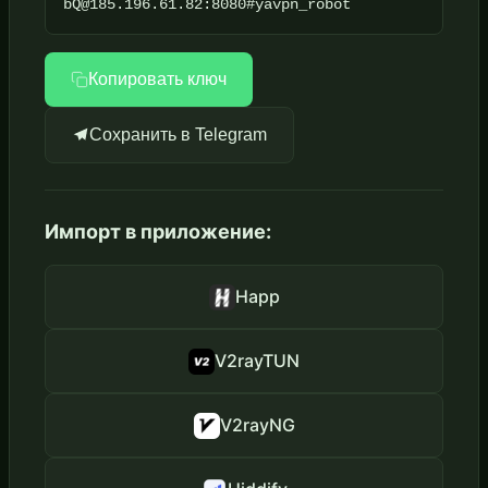
bQ@185.196.61.82:8080#yavpn_robot
Копировать ключ
Сохранить в Telegram
Импорт в приложение:
Happ
V2rayTUN
V2rayNG