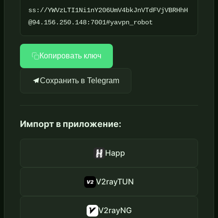
ss://YWVzLTI1Ni1nY206UmV4bkJnVTdFVjVBRHhH
@94.156.250.148:7001#yavpn_robot
Копировать ключ
Сохранить в Telegram
Импорт в приложение:
Happ
V2rayTUN
V2rayNG