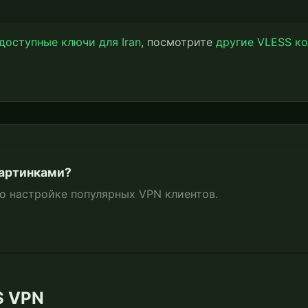
 доступные ключи для Iran
, посмотрите
другие VLESS к
картинками?
по настройке популярных VPN клиентов.
S VPN