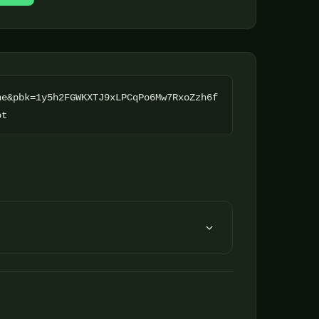
ne&pbk=1y5h2FGWKXTJ9xLPCqPo6Mw7RxoZzh6f
ot