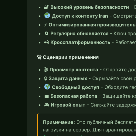
🔐
Высокий уровень безопасности
- 
Доступ к контенту Iran
- Смотрите
⚡
Оптимизированная производитель
🔄
Регулярно обновляется
- Ключ про
📲
Кроссплатформенность
- Работае
🚀 Сценарии применения
🎬
Просмотр контента
- Откройте до
🔒
Защита данных
- Скрывайте свой р
Свободный доступ
- Обходите ге
💼
Безопасная работа
- Защищайте к
🎮
Игровой опыт
- Снижайте задержк
Примечание:
Это публичный бесплатн
нагрузки на сервер. Для гарантиров