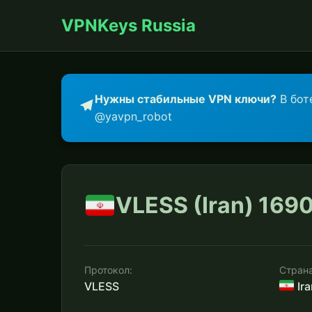
VPNKeys Russia
Нужны стабильные VPN ключи?
В бот
@yavpn_robot
VLESS (Iran) 169
Протокол:
Страна
VLESS
Ira