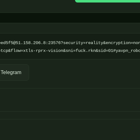
eed5f5@51.158.206.8:23576?security=reality&encryption=no
=tcp&flow=xtls-rprx-vision&sni=fuck.rkn&sid=01#yavpn_rob
 Telegram