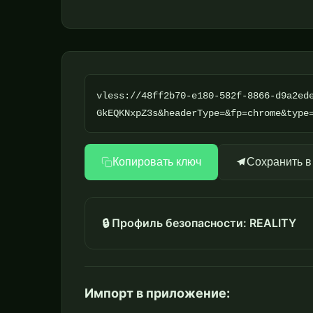
vless://48ff2b70-e180-582f-8866-d9a2ed
GkEQKNxpZ3s&headerType=&fp=chrome&type
Копировать ключ
Сохранить в
🔒 Профиль безопасности: REALITY
Импорт в приложение: