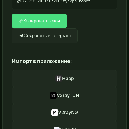
@185.213.20.110:7001#yavpn_robot
Копировать ключ
Сохранить в Telegram
Импорт в приложение:
Happ
V2rayTUN
V2rayNG