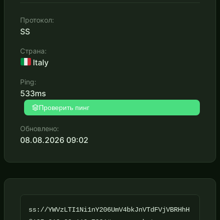
Протокол:
SS
Страна:
Italy
Ping:
533ms
Проверить пинг
Обновлено:
08.08.2026 09:02
ss://YWVzLTI1Ni1nY206UmV4bkJnVTdFVjVBRHhH